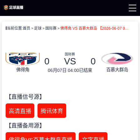
页
当前位置:
首页
足球
国际赛
佛得角 VS 百慕大群岛 【2026-06-07 04:00:00】
直播
直播
新闻
录像
国际赛
0
VS
0
佛得角
百慕大群岛
06月07日 04:00
已结束
【直播信号源】
高清直播
腾讯体育
【直播备用源】