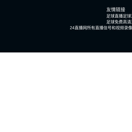
友情链接
足球直播
足球
足球免费高清
24直播网所有直播信号和视频录