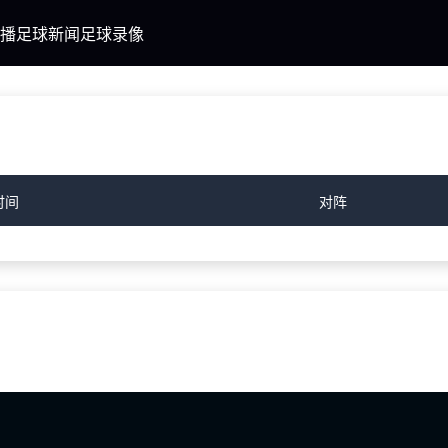
播
足球新闻
足球录像
时间
对阵